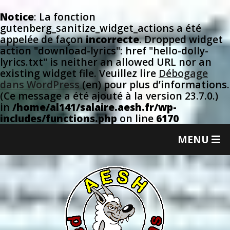
Notice
: La fonction
gutenberg_sanitize_widget_actions a été
appelée de façon
incorrecte
. Dropped widget
action "download-lyrics": href "hello-dolly-
lyrics.txt" is neither an allowed URL nor an
existing widget file. Veuillez lire
Débogage
dans WordPress
(en) pour plus d’informations.
(Ce message a été ajouté à la version 23.7.0.)
in
/home/al141/salaire.aesh.fr/wp-
includes/functions.php
on line
6170
T
MENU
M